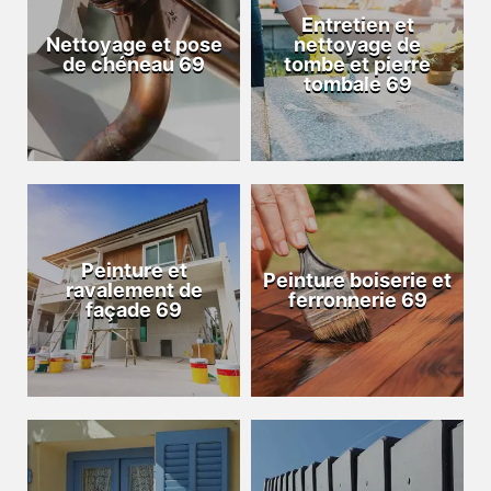
Entretien et
Nettoyage et pose
nettoyage de
de chéneau 69
tombe et pierre
tombale 69
Peinture et
Peinture boiserie et
ravalement de
ferronnerie 69
façade 69