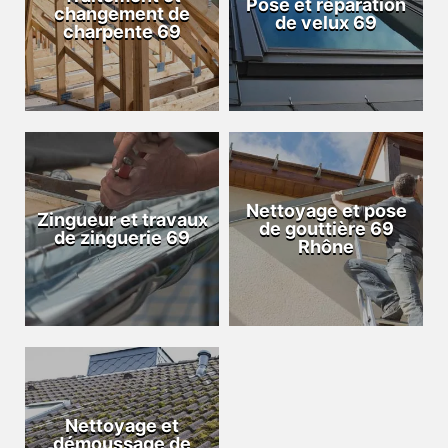
Pose et réparation
changement de
de velux 69
charpente 69
Nettoyage et pose
Zingueur et travaux
de gouttière 69
de zinguerie 69
Rhône
Nettoyage et
démoussage de