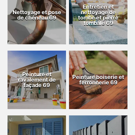
Entretien et
Nettoyage et pose
nettoyage de
de chéneau 69
tombe et pierre
tombale 69
Peinture et
Peinture boiserie et
ravalement de
ferronnerie 69
façade 69