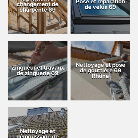
Pose et réparation
changement de
de velux 69
charpente 69
Nettoyage et pose
Zingueur et travaux
de gouttière 69
de zinguerie 69
Rhône
Nettoyage et
démoussage de