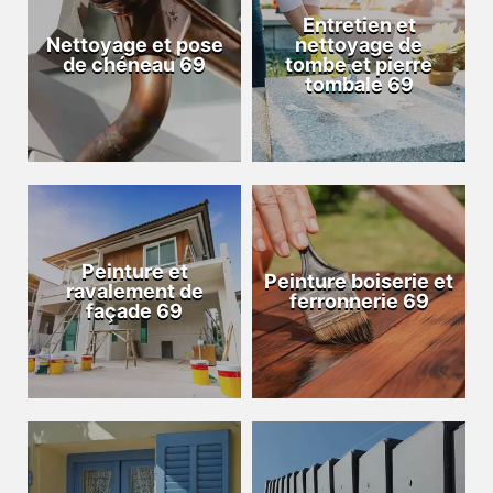
Entretien et
Nettoyage et pose
nettoyage de
de chéneau 69
tombe et pierre
tombale 69
Peinture et
Peinture boiserie et
ravalement de
ferronnerie 69
façade 69