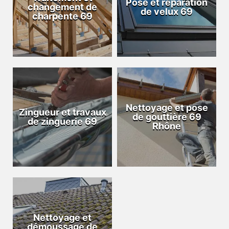
Pose et réparation
changement de
de velux 69
charpente 69
Nettoyage et pose
Zingueur et travaux
de gouttière 69
de zinguerie 69
Rhône
Nettoyage et
démoussage de