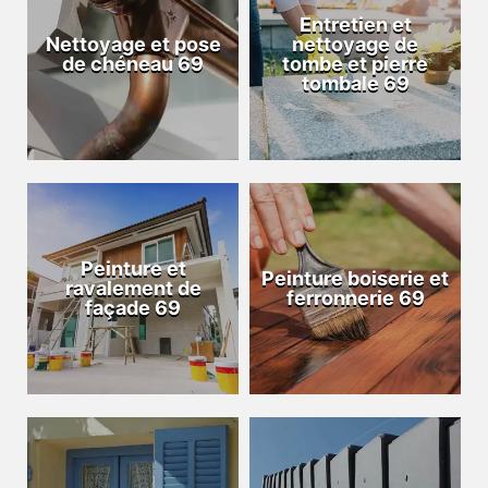
Entretien et
Nettoyage et pose
nettoyage de
de chéneau 69
tombe et pierre
tombale 69
Peinture et
Peinture boiserie et
ravalement de
ferronnerie 69
façade 69