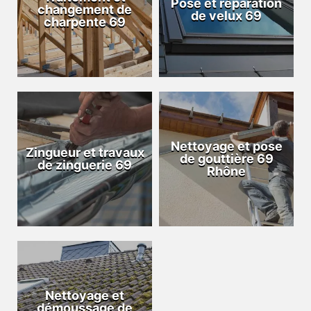
Pose et réparation
changement de
de velux 69
charpente 69
Nettoyage et pose
Zingueur et travaux
de gouttière 69
de zinguerie 69
Rhône
Nettoyage et
démoussage de