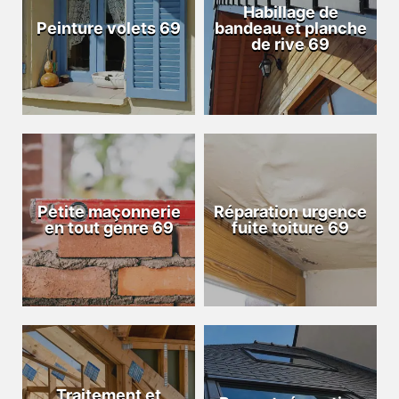
Habillage de
Peinture volets 69
bandeau et planche
de rive 69
Petite maçonnerie
Réparation urgence
en tout genre 69
fuite toiture 69
Traitement et