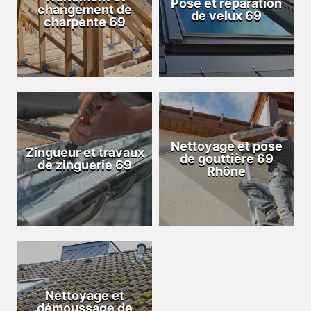
Pose et réparation
changement de
de velux 69
charpente 69
Nettoyage et pose
Zingueur et travaux
de gouttière 69
de zinguerie 69
Rhône
Nettoyage et
démoussage de