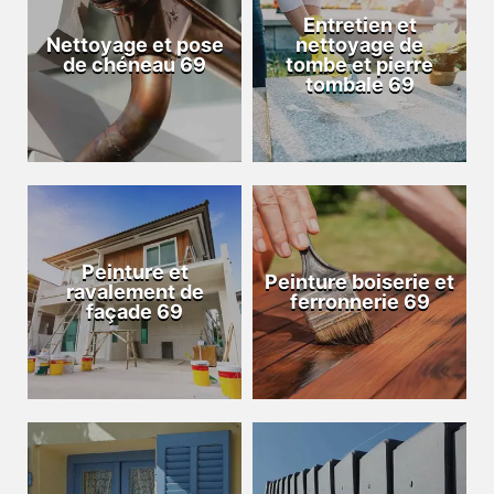
Entretien et
Nettoyage et pose
nettoyage de
de chéneau 69
tombe et pierre
tombale 69
Peinture et
Peinture boiserie et
ravalement de
ferronnerie 69
façade 69