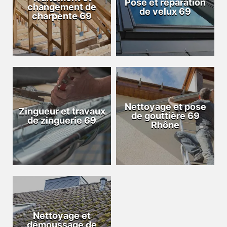
Pose et réparation
changement de
de velux 69
charpente 69
Nettoyage et pose
Zingueur et travaux
de gouttière 69
de zinguerie 69
Rhône
Nettoyage et
démoussage de