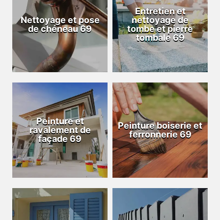
Entretien et
Nettoyage et pose
nettoyage de
de chéneau 69
tombe et pierre
tombale 69
Peinture et
Peinture boiserie et
ravalement de
ferronnerie 69
façade 69