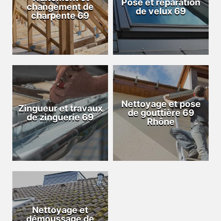
Pose et réparation
changement de
de velux 69
charpente 69
Nettoyage et pose
Zingueur et travaux
de gouttière 69
de zinguerie 69
Rhône
Nettoyage et
démoussage de