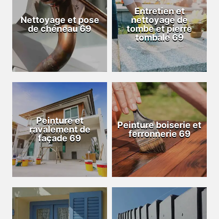
Entretien et
Nettoyage et pose
nettoyage de
de chéneau 69
tombe et pierre
tombale 69
Peinture et
Peinture boiserie et
ravalement de
ferronnerie 69
façade 69