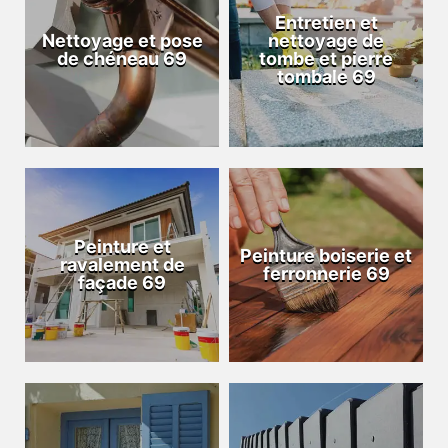
Entretien et
Nettoyage et pose
nettoyage de
de chéneau 69
tombe et pierre
tombale 69
Peinture et
Peinture boiserie et
ravalement de
ferronnerie 69
façade 69