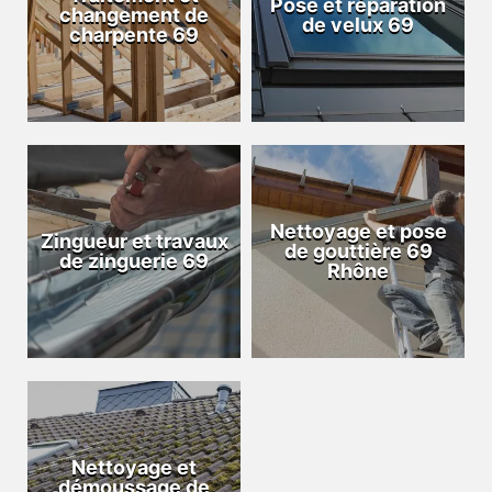
Pose et réparation
changement de
de velux 69
charpente 69
Nettoyage et pose
Zingueur et travaux
de gouttière 69
de zinguerie 69
Rhône
Nettoyage et
démoussage de