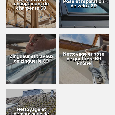
Pose et réparation
changement de
de velux 69
charpente 69
Nettoyage et pose
Zingueur et travaux
de gouttière 69
de zinguerie 69
Rhône
Nettoyage et
démoussage de