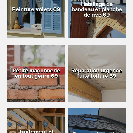
Habillage de
Peinture volets 69
bandeau et planche
de rive 69
Petite maçonnerie
Réparation urgence
en tout genre 69
fuite toiture 69
Traitement et