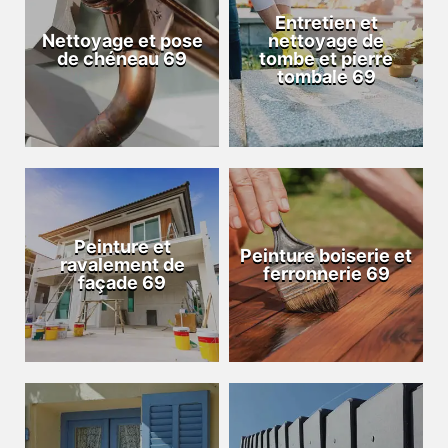
Entretien et
Nettoyage et pose
nettoyage de
de chéneau 69
tombe et pierre
tombale 69
Peinture et
Peinture boiserie et
ravalement de
ferronnerie 69
façade 69