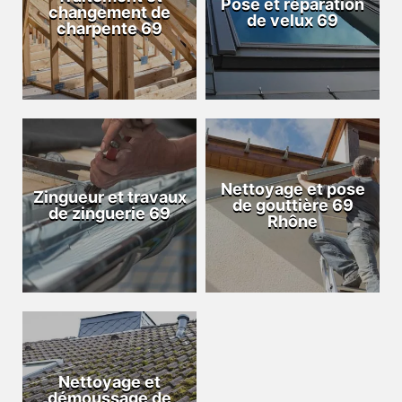
Pose et réparation
changement de
de velux 69
charpente 69
Nettoyage et pose
Zingueur et travaux
de gouttière 69
de zinguerie 69
Rhône
Nettoyage et
démoussage de