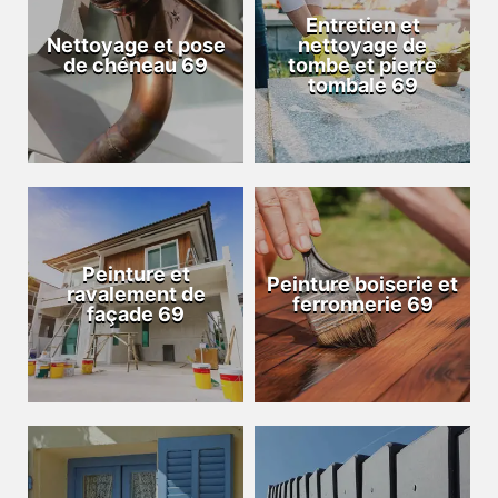
Entretien et
Nettoyage et pose
nettoyage de
de chéneau 69
tombe et pierre
tombale 69
Peinture et
Peinture boiserie et
ravalement de
ferronnerie 69
façade 69