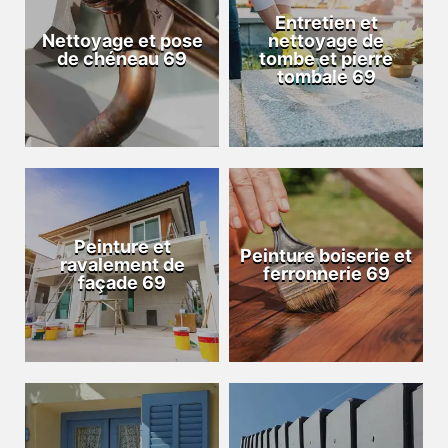
Entretien et
Nettoyage et pose
nettoyage de
de chéneau 69
tombe et pierre
tombale 69
Peinture et
Peinture boiserie et
ravalement de
ferronnerie 69
façade 69