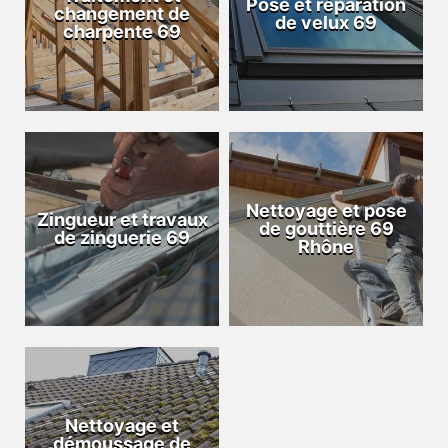
Pose et réparation
changement de
de velux 69
charpente 69
Nettoyage et pose
Zingueur et travaux
de gouttière 69
de zinguerie 69
Rhône
Nettoyage et
démoussage de