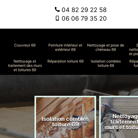
04 82 29 22 58
06 06 79 35 20
Couvreur 69
Peinture intérieur et
Nettoyage et pose de
extérieur 69
chéneau 69
nett
et pi
Nettoyage et
Réparation toiture 69
Isolation combles
Répa
traitement des murs
toiture 69
fu
et toitures 69
Nettoyag
ment de
Isolation combles
traitemen
le 69
toiture 69
murs et toit