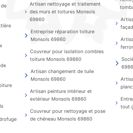
Artisan nettoyage et traitement
 de
tomb
des murs et toitures Monsols
69860
Artis
tière
faça
Entreprise réparation toiture
Monsols 69860
Artis
ux
ferro
Couvreur pour isolation combles
toiture Monsols 69860
Soci
 de
698
Artisan changement de tuile
Monsols 69860
Artis
oiture
planc
Artisan peinture intérieur et
extérieur Monsols 69860
Entre
ls
tout
Couvreur pour nettoyage et pose
de chéneau Monsols 69860
ydrofuge