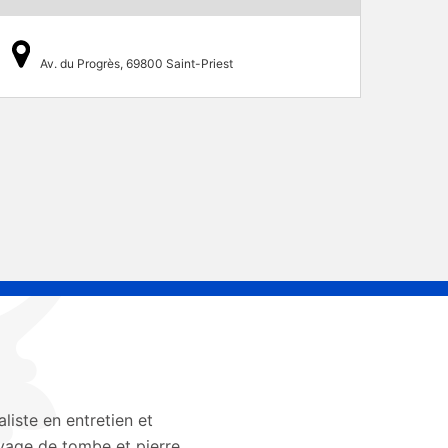
Av. du Progrès, 69800 Saint-Priest
aliste en entretien et
yage de tombe et pierre