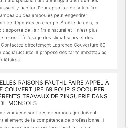
lle a été spécialement aménagée pour que des
issent y habiter. Pour apporter de la lumière,
 lampes ou des ampoules peut engendrer
on de dépenses en énergie. À côté de cela, la
it apporte de l'air frais naturel et il n'est plus
e recourir à l'usage des climatiseurs et des
s. Contactez directement Lagrenee Couverture 69
er ces structures. Il propose des tarifs imbattables
priétaires.
LLES RAISONS FAUT-IL FAIRE APPEL À
E COUVERTURE 69 POUR S'OCCUPER
ÉRENTS TRAVAUX DE ZINGUERIE DANS
 DE MONSOLS
de zinguerie sont des opérations qui doivent
ntiellement de la compétence de professionnel. Il
couvreurs-zingueurs professionnels comme