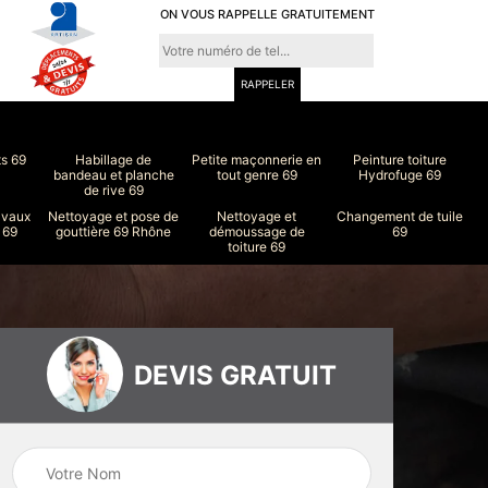
ON VOUS RAPPELLE GRATUITEMENT
ts 69
Habillage de
Petite maçonnerie en
Peinture toiture
bandeau et planche
tout genre 69
Hydrofuge 69
de rive 69
avaux
Nettoyage et pose de
Nettoyage et
Changement de tuile
 69
gouttière 69 Rhône
démoussage de
69
toiture 69
DEVIS GRATUIT
ure
Peinture intérieur
Couvreur 69
et extérieur 69