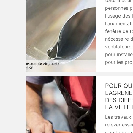
toiture et e
personnes pu
l'usage des
l'augmentati
fenêtre de to
nécessaire d
ventilateur
pour install
pour les pro
POUR QUE
LAGRENE
DES DIFF
LA VILLE
Les travaux 
relever esse
s'agit des 