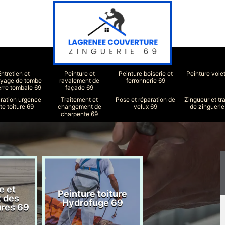
Entretien et
Peinture et
Peinture boiserie et
Peinture vole
oyage de tombe
ravalement de
ferronnerie 69
erre tombale 69
façade 69
ration urgence
Traitement et
Pose et réparation de
Zingueur et tr
ite toiture 69
changement de
velux 69
de zinguerie
charpente 69
e et
Peinture toiture
Réparation toit
t des
Hydrofuge 69
69
ures 69