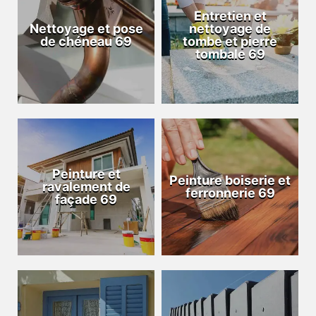
Entretien et
Nettoyage et pose
nettoyage de
de chéneau 69
tombe et pierre
tombale 69
Peinture et
Peinture boiserie et
ravalement de
ferronnerie 69
façade 69