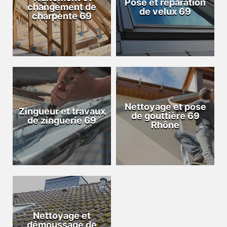
Pose et réparation
changement de
de velux 69
charpente 69
Nettoyage et pose
Zingueur et travaux
de gouttière 69
de zinguerie 69
Rhône
Nettoyage et
démoussage de