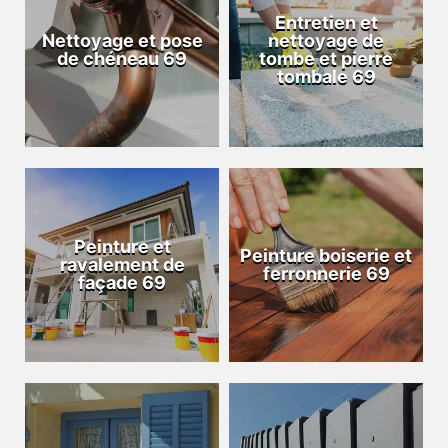
Entretien et
Nettoyage et pose
nettoyage de
de chéneau 69
tombe et pierre
tombale 69
Peinture et
Peinture boiserie et
ravalement de
ferronnerie 69
façade 69