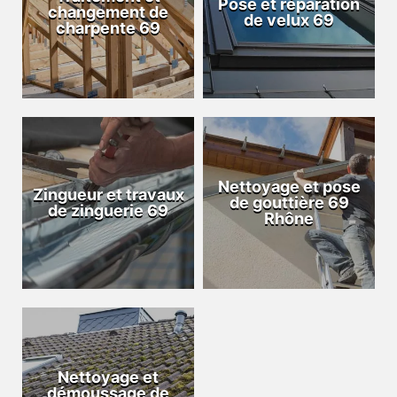
Pose et réparation
changement de
de velux 69
charpente 69
Nettoyage et pose
Zingueur et travaux
de gouttière 69
de zinguerie 69
Rhône
Nettoyage et
démoussage de