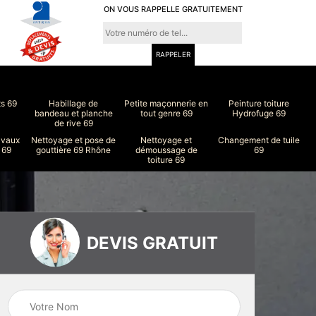
ON VOUS RAPPELLE GRATUITEMENT
ts 69
Habillage de
Petite maçonnerie en
Peinture toiture
bandeau et planche
tout genre 69
Hydrofuge 69
de rive 69
avaux
Nettoyage et pose de
Nettoyage et
Changement de tuile
 69
gouttière 69 Rhône
démoussage de
69
toiture 69
DEVIS GRATUIT
ure
Peinture intérieur
Couvreur 69
et extérieur 69