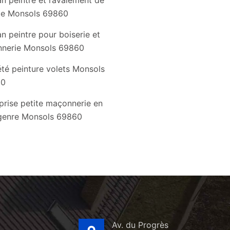
an peintre et ravalement de
de Monsols 69860
an peintre pour boiserie et
nnerie Monsols 69860
été peinture volets Monsols
60
prise petite maçonnerie en
 genre Monsols 69860
Av. du Progrès