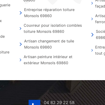
69860
Artis
guerie
faça
Entreprise réparation toiture
Monsols 69860
Artis
ux
ferro
Couvreur pour isolation combles
toiture Monsols 69860
Soci
 de
698
Artisan changement de tuile
Monsols 69860
Entre
oiture
tout
Artisan peinture intérieur et
extérieur Monsols 69860
04 82 29 22 58