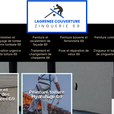
Entretien et
Peinture et
Peinture boiserie et
Peinture vole
oyage de tombe
ravalement de
ferronnerie 69
erre tombale 69
façade 69
ration urgence
Traitement et
Pose et réparation de
Zingueur et tr
ite toiture 69
changement de
velux 69
de zinguerie
charpente 69
e et
Peinture toiture
Réparation toit
t des
Hydrofuge 69
69
ures 69