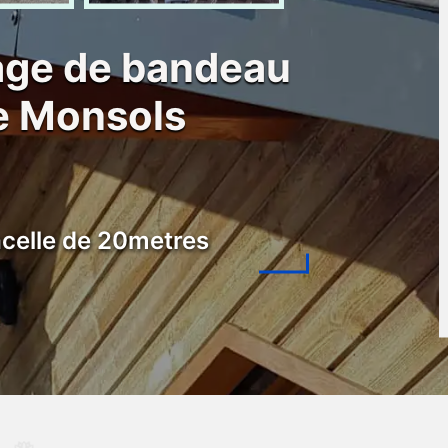
lage de bandeau
ve Monsols
celle de 20metres