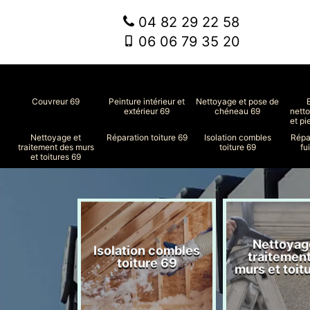
04 82 29 22 58
06 06 79 35 20
Couvreur 69
Peinture intérieur et
Nettoyage et pose de
extérieur 69
chéneau 69
nett
et pi
Nettoyage et
Réparation toiture 69
Isolation combles
Répa
traitement des murs
toiture 69
fu
et toitures 69
Nettoyag
ment de
Isolation combles
traitemen
le 69
toiture 69
murs et toit