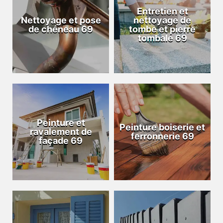
Entretien et
Nettoyage et pose
nettoyage de
de chéneau 69
tombe et pierre
tombale 69
Peinture et
Peinture boiserie et
ravalement de
ferronnerie 69
façade 69