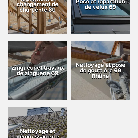
Pose et réparation
changement de
de velux 69
charpente 69
Nettoyage et pose
Zingueur et travaux
de gouttière 69
de zinguerie 69
Rhône
Nettoyage et
démoussage de