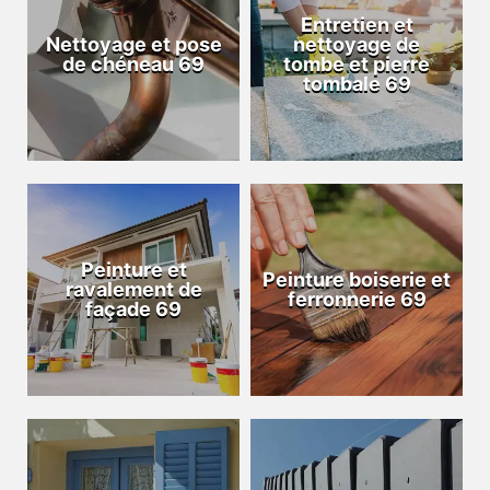
Entretien et
Nettoyage et pose
nettoyage de
de chéneau 69
tombe et pierre
tombale 69
Peinture et
Peinture boiserie et
ravalement de
ferronnerie 69
façade 69