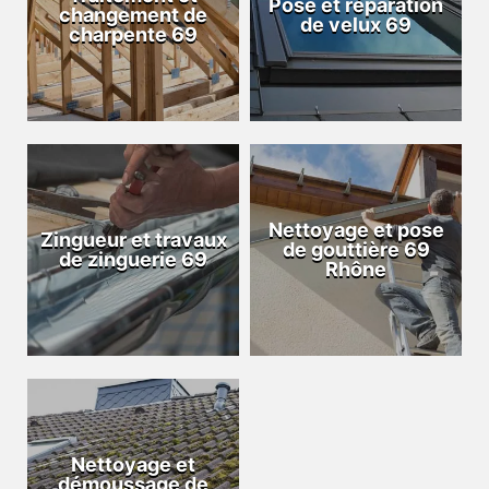
Pose et réparation
changement de
de velux 69
charpente 69
Nettoyage et pose
Zingueur et travaux
de gouttière 69
de zinguerie 69
Rhône
Nettoyage et
démoussage de