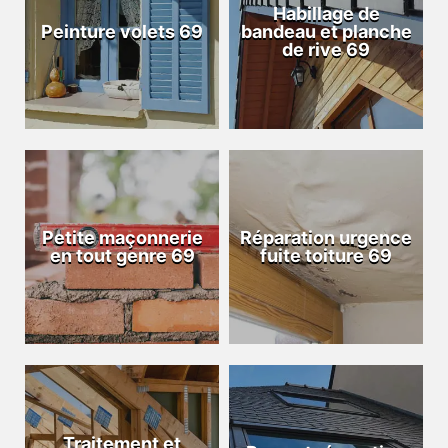
Habillage de
Peinture volets 69
bandeau et planche
de rive 69
Petite maçonnerie
Réparation urgence
en tout genre 69
fuite toiture 69
Traitement et