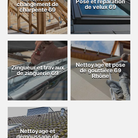
Pose et réparation
changement de
de velux 69
charpente 69
Nettoyage et pose
Zingueur et travaux
de gouttière 69
de zinguerie 69
Rhône
Nettoyage et
démoussage de