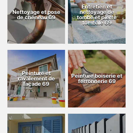
Entretien et
Nettoyage et pose
nettoyage de
de chéneau 69
tombe et pierre
tombale 69
Peinture et
Peinture boiserie et
ravalement de
ferronnerie 69
façade 69