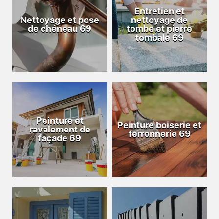
Entretien et
Nettoyage et pose
nettoyage de
de chéneau 69
tombe et pierre
tombale 69
Peinture et
Peinture boiserie et
ravalement de
ferronnerie 69
façade 69