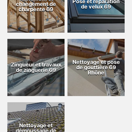
Pose et réparation
changement de
de velux 69
charpente 69
Nettoyage et pose
Zingueur et travaux
de gouttière 69
de zinguerie 69
Rhône
Nettoyage et
démoussage de