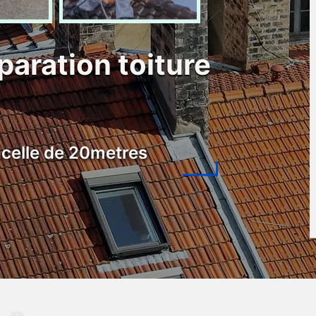
paration toiture
celle de 20metres