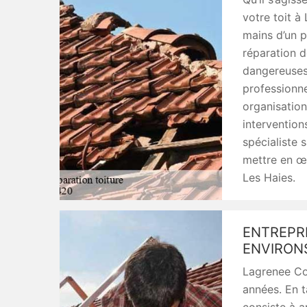
votre toit à 
mains d’un p
réparation d
dangereuses
professionn
organisation
intervention
spécialiste 
mettre en œu
Les Haies.
ENTREPRI
ENVIRON
Lagrenee Cou
années. En t