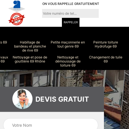
ON VOUS RAPPELLE GRATUITEMENT
ts 69
Habillage de
Petite maçonnerie en
Peinture toiture
bandeau et planche
tout genre 69
Hydrofuge 69
de rive 69
avaux
Nettoyage et pose de
Nettoyage et
Changement de tuile
 69
gouttière 69 Rhône
démoussage de
69
toiture 69
DEVIS GRATUIT
ure
Peinture intérieur
Couvreur 69
et extérieur 69