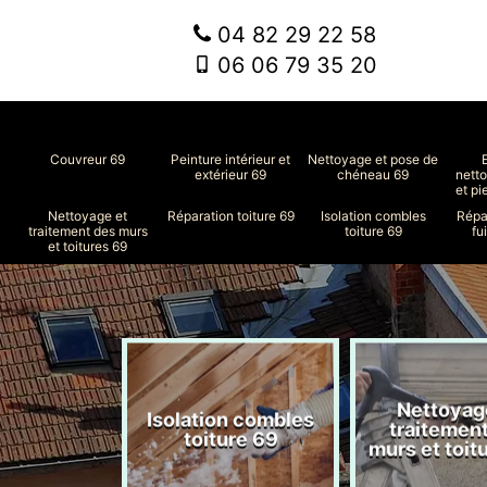
04 82 29 22 58
06 06 79 35 20
Couvreur 69
Peinture intérieur et
Nettoyage et pose de
extérieur 69
chéneau 69
nett
et pi
Nettoyage et
Réparation toiture 69
Isolation combles
Répa
traitement des murs
toiture 69
fu
et toitures 69
Nettoyag
ment de
Isolation combles
traitemen
le 69
toiture 69
murs et toit