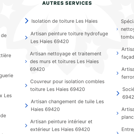
AUTRES SERVICES
Isolation de toiture Les Haies
Spéci
netto
Artisan peinture toiture hydrofuge
 de
tomba
Les Haies 69420
Artis
Artisan nettoyage et traitement
tière
faça
des murs et toitures Les Haies
69420
Artis
guerie
ferro
Couvreur pour isolation combles
toiture Les Haies 69420
Socié
ux Les
694
Artisan changement de tuile Les
Haies 69420
Artis
 de
planc
Artisan peinture intérieur et
extérieur Les Haies 69420
Entre