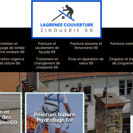
Entretien et
Peinture et
Peinture boiserie et
Peinture vole
oyage de tombe
ravalement de
ferronnerie 69
erre tombale 69
façade 69
ration urgence
Traitement et
Pose et réparation de
Zingueur et tr
ite toiture 69
changement de
velux 69
de zinguerie
charpente 69
e et
Peinture toiture
Réparation toit
t des
Hydrofuge 69
69
ures 69