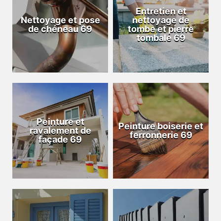
Entretien et
Nettoyage et pose
nettoyage de
de chéneau 69
tombe et pierre
tombale 69
Peinture et
Peinture boiserie et
ravalement de
ferronnerie 69
façade 69