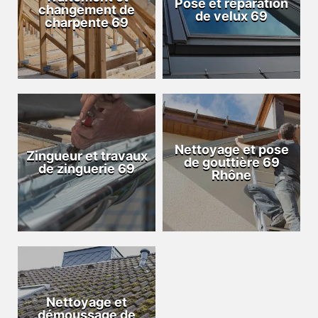
Pose et réparation
changement de
de velux 69
charpente 69
Nettoyage et pose
Zingueur et travaux
de gouttière 69
de zinguerie 69
Rhône
Nettoyage et
démoussage de