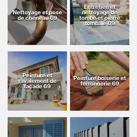
Entretien et
Nettoyage et pose
nettoyage de
de chéneau 69
tombe et pierre
tombale 69
Peinture et
Peinture boiserie et
ravalement de
ferronnerie 69
façade 69