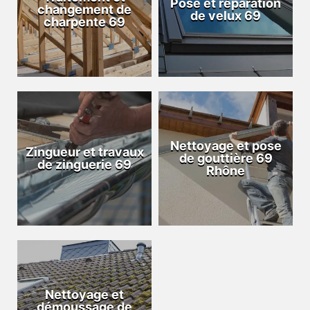
Pose et réparation
changement de
de velux 69
charpente 69
Nettoyage et pose
Zingueur et travaux
de gouttière 69
de zinguerie 69
Rhône
Nettoyage et
démoussage de