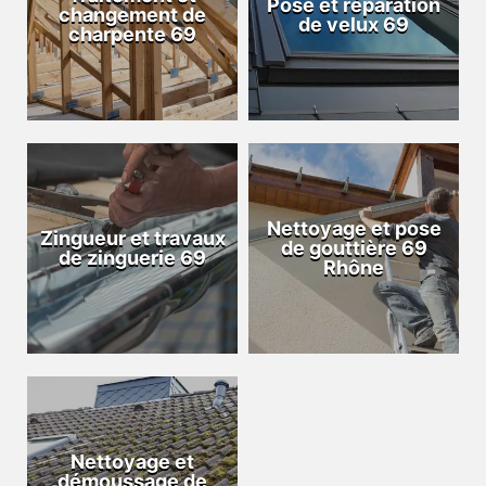
Pose et réparation
changement de
de velux 69
charpente 69
Nettoyage et pose
Zingueur et travaux
de gouttière 69
de zinguerie 69
Rhône
Nettoyage et
démoussage de