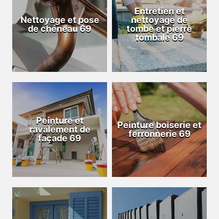
Entretien et
Nettoyage et pose
nettoyage de
de chéneau 69
tombe et pierre
tombale 69
Peinture et
Peinture boiserie et
ravalement de
ferronnerie 69
façade 69