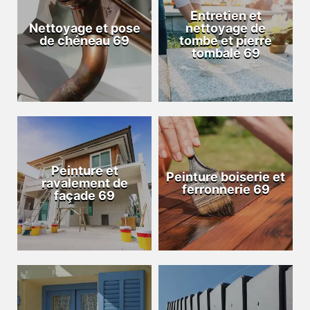
Entretien et
Nettoyage et pose
nettoyage de
de chéneau 69
tombe et pierre
tombale 69
Peinture et
Peinture boiserie et
ravalement de
ferronnerie 69
façade 69