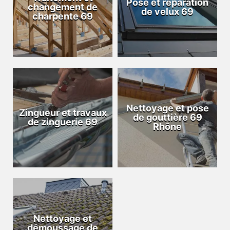
Pose et réparation
changement de
de velux 69
charpente 69
Nettoyage et pose
Zingueur et travaux
de gouttière 69
de zinguerie 69
Rhône
Nettoyage et
démoussage de