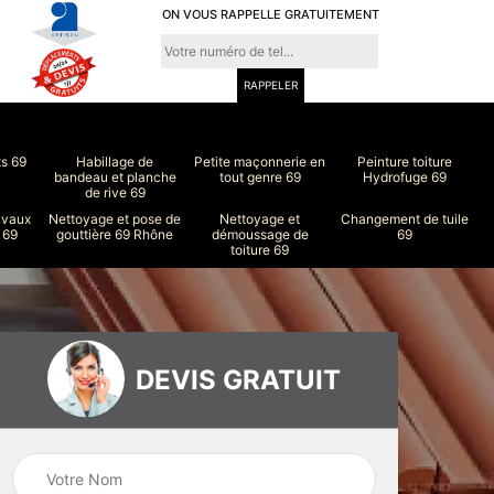
ON VOUS RAPPELLE GRATUITEMENT
ts 69
Habillage de
Petite maçonnerie en
Peinture toiture
bandeau et planche
tout genre 69
Hydrofuge 69
de rive 69
avaux
Nettoyage et pose de
Nettoyage et
Changement de tuile
 69
gouttière 69 Rhône
démoussage de
69
toiture 69
DEVIS GRATUIT
ure
Peinture intérieur
Couvreur 69
et extérieur 69