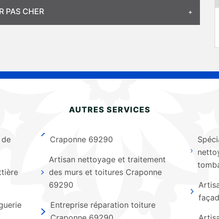
R PAS CHER
AUTRES SERVICES
 de
Craponne 69290
Spéci
netto
Artisan nettoyage et traitement
tomb
tière
des murs et toitures Craponne
69290
Artis
faça
guerie
Entreprise réparation toiture
Craponne 69290
Artis