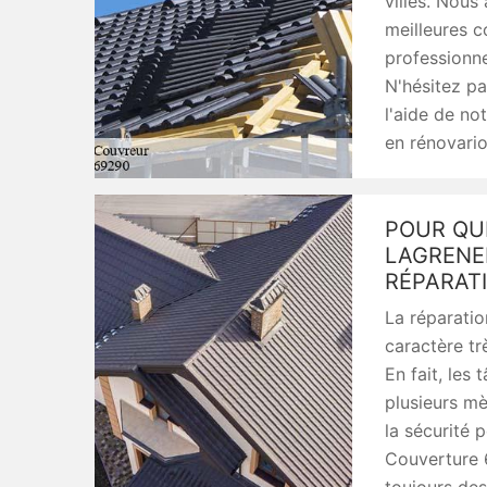
villes. Nous
meilleures 
professionne
N'hésitez pa
l'aide de no
en rénovario
POUR QUE
LAGRENE
RÉPARATI
La réparatio
caractère tr
En fait, les
plusieurs mèt
la sécurité 
Couverture 6