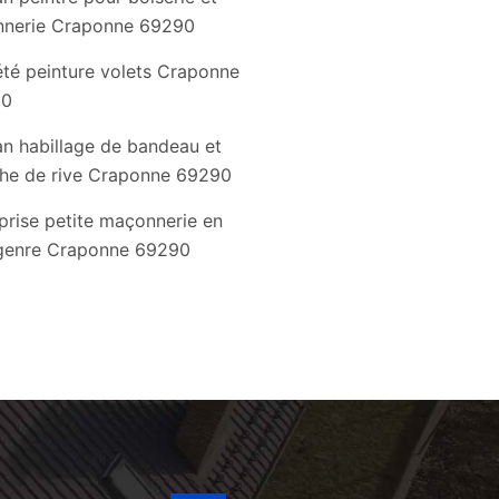
nnerie Craponne 69290
été peinture volets Craponne
90
an habillage de bandeau et
he de rive Craponne 69290
prise petite maçonnerie en
 genre Craponne 69290