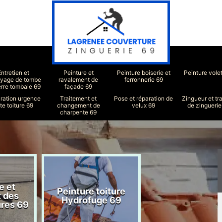
Entretien et
Peinture et
Peinture boiserie et
Peinture vole
oyage de tombe
ravalement de
ferronnerie 69
erre tombale 69
façade 69
ration urgence
Traitement et
Pose et réparation de
Zingueur et tr
ite toiture 69
changement de
velux 69
de zinguerie
charpente 69
e et
Peinture toiture
Réparation toit
t des
Hydrofuge 69
69
ures 69