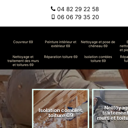
04 82 29 22 58
06 06 79 35 20
Couvreur 69
Peinture intérieur et
Nettoyage et pose de
extérieur 69
chéneau 69
nett
et pi
Nettoyage et
Réparation toiture 69
Isolation combles
Répa
traitement des murs
toiture 69
fu
et toitures 69
Nettoyag
ment de
Isolation combles
traitemen
le 69
toiture 69
murs et toit