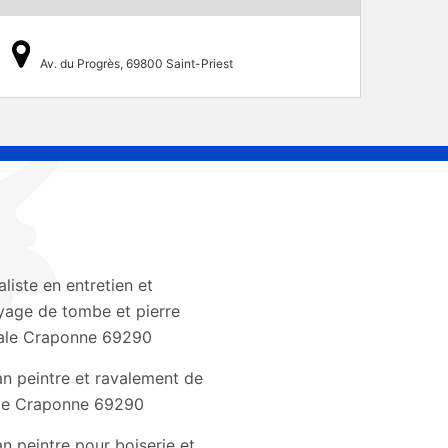
Av. du Progrès, 69800 Saint-Priest
aliste en entretien et
yage de tombe et pierre
ale Craponne 69290
an peintre et ravalement de
de Craponne 69290
an peintre pour boiserie et