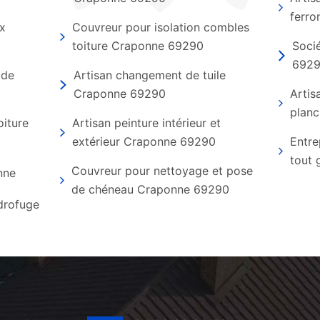
ferro
ux
Couvreur pour isolation combles
toiture Craponne 69290
Soci
692
 de
Artisan changement de tuile
Craponne 69290
Artis
planc
oiture
Artisan peinture intérieur et
extérieur Craponne 69290
Entre
tout
Couvreur pour nettoyage et pose
nne
de chéneau Craponne 69290
ydrofuge