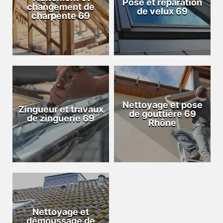
Pose et réparation
changement de
de velux 69
charpente 69
Nettoyage et pose
Zingueur et travaux
de gouttière 69
de zinguerie 69
Rhône
Nettoyage et
démoussage de