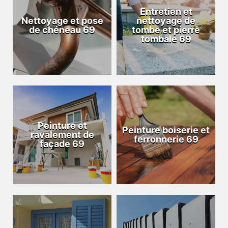
Entretien et
Nettoyage et pose
nettoyage de
de chéneau 69
tombe et pierre
tombale 69
Peinture et
Peinture boiserie et
ravalement de
ferronnerie 69
façade 69