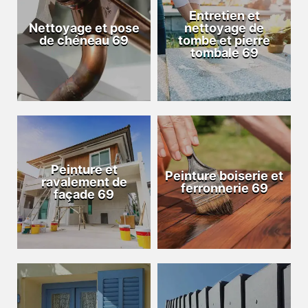
Entretien et
Nettoyage et pose
nettoyage de
de chéneau 69
tombe et pierre
tombale 69
Peinture et
Peinture boiserie et
ravalement de
ferronnerie 69
façade 69