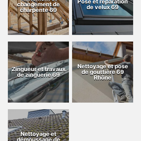
Pose et réparation
changement de
de velux 69
charpente 69
Nettoyage et pose
Zingueur et travaux
de gouttière 69
de zinguerie 69
Rhône
Nettoyage et
démoussage de