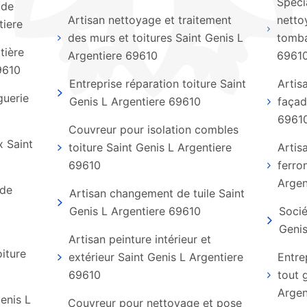
Spécia
 de
Artisan nettoyage et traitement
netto
tiere
des murs et toitures Saint Genis L
tomba
tière
Argentiere 69610
6961
9610
Entreprise réparation toiture Saint
Artis
guerie
Genis L Argentiere 69610
façad
6961
Couvreur pour isolation combles
x Saint
toiture Saint Genis L Argentiere
Artis
69610
ferro
Argen
 de
Artisan changement de tuile Saint
Genis L Argentiere 69610
Socié
Genis
Artisan peinture intérieur et
iture
extérieur Saint Genis L Argentiere
Entre
69610
tout 
Argen
Genis L
Couvreur pour nettoyage et pose