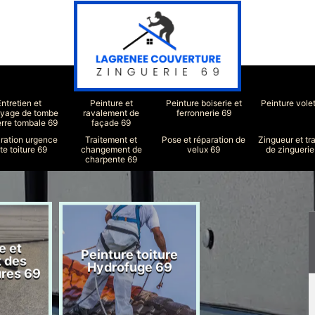
Entretien et
Peinture et
Peinture boiserie et
Peinture vole
oyage de tombe
ravalement de
ferronnerie 69
erre tombale 69
façade 69
ration urgence
Traitement et
Pose et réparation de
Zingueur et tr
ite toiture 69
changement de
velux 69
de zinguerie
charpente 69
e et
Peinture toiture
Réparation toit
t des
Hydrofuge 69
69
ures 69