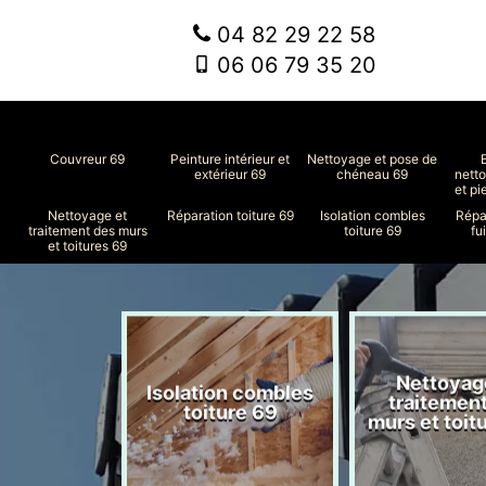
04 82 29 22 58
06 06 79 35 20
Couvreur 69
Peinture intérieur et
Nettoyage et pose de
extérieur 69
chéneau 69
nett
et pi
Nettoyage et
Réparation toiture 69
Isolation combles
Répa
traitement des murs
toiture 69
fu
et toitures 69
Nettoyag
ment de
Isolation combles
traitemen
le 69
toiture 69
murs et toit