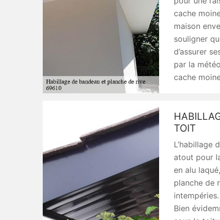
pour une rai
cache moine
maison enver
souligner qu
d’assurer se
par la météo
cache moinea
HABILLAG
TOIT
L’habillage 
atout pour la
en alu laqué
planche de r
intempéries.
Bien évidemm