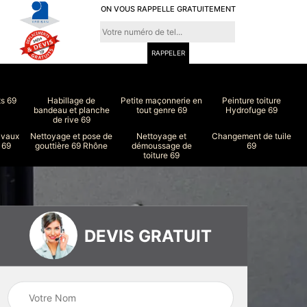
ON VOUS RAPPELLE GRATUITEMENT
ts 69
Habillage de
Petite maçonnerie en
Peinture toiture
bandeau et planche
tout genre 69
Hydrofuge 69
de rive 69
avaux
Nettoyage et pose de
Nettoyage et
Changement de tuile
 69
gouttière 69 Rhône
démoussage de
69
toiture 69
DEVIS GRATUIT
ure
Peinture intérieur
Couvreur 69
et extérieur 69