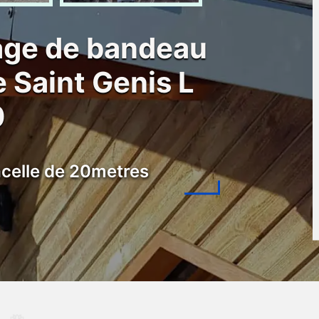
lage de bandeau
e Saint Genis L
0
celle de 20metres