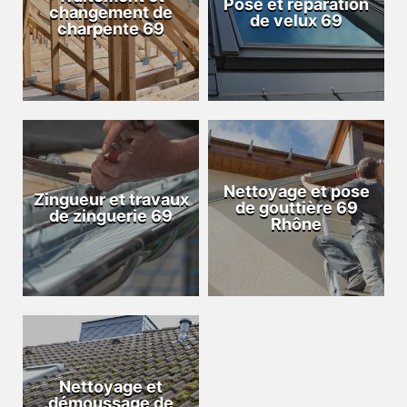
Pose et réparation
changement de
de velux 69
charpente 69
Nettoyage et pose
Zingueur et travaux
de gouttière 69
de zinguerie 69
Rhône
Nettoyage et
démoussage de