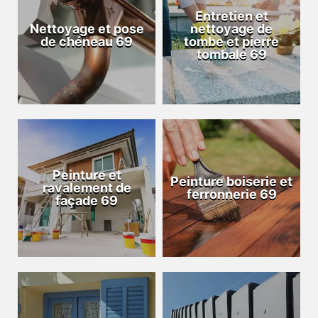
Entretien et
Nettoyage et pose
nettoyage de
de chéneau 69
tombe et pierre
tombale 69
Peinture et
Peinture boiserie et
ravalement de
ferronnerie 69
façade 69