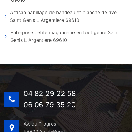
69610
Artisan habillage de bandeau et planche de rive
Saint Genis L Argentiere 69610
Entreprise petite maçonnerie en tout genre Saint
Genis L Argentiere 69610
04 82 29 22 58
06 06 79 35 20
Av. du Progrès
69800 Saint-Priest