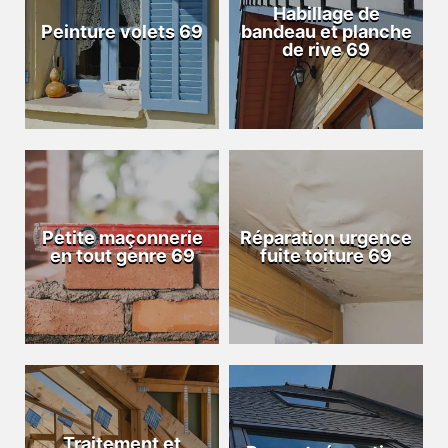
Habillage de
Peinture volets 69
bandeau et planche
de rive 69
Petite maçonnerie
Réparation urgence
en tout genre 69
fuite toiture 69
Traitement et