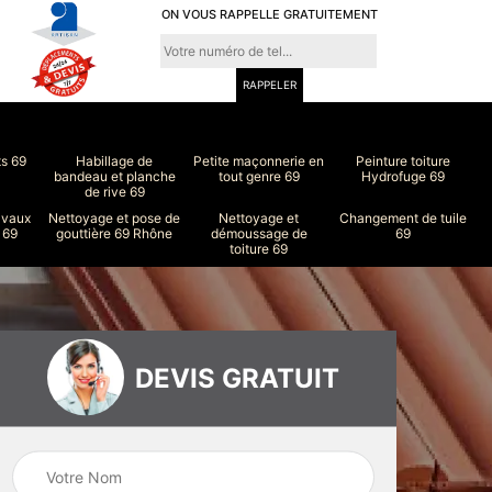
ON VOUS RAPPELLE GRATUITEMENT
ts 69
Habillage de
Petite maçonnerie en
Peinture toiture
bandeau et planche
tout genre 69
Hydrofuge 69
de rive 69
avaux
Nettoyage et pose de
Nettoyage et
Changement de tuile
 69
gouttière 69 Rhône
démoussage de
69
toiture 69
DEVIS GRATUIT
ure
Peinture intérieur
Couvreur 69
et extérieur 69