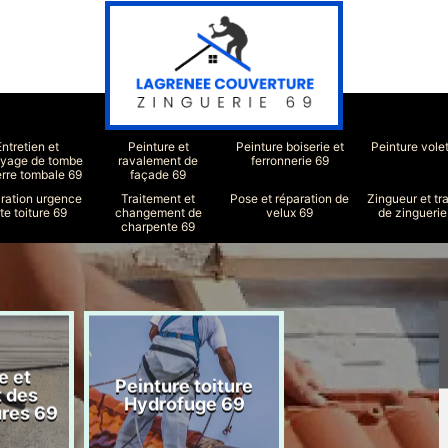
Entretien et
Peinture et
Peinture boiserie et
Peinture vole
oyage de tombe
ravalement de
ferronnerie 69
erre tombale 69
façade 69
ration urgence
Traitement et
Pose et réparation de
Zingueur et tr
ite toiture 69
changement de
velux 69
de zinguerie
charpente 69
e et
Peinture toiture
Réparation toit
t des
Hydrofuge 69
69
ures 69