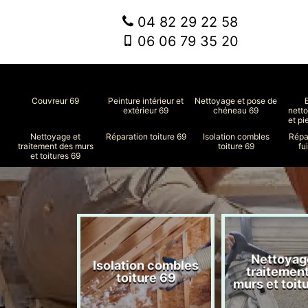
04 82 29 22 58
06 06 79 35 20
Couvreur 69
Peinture intérieur et
Nettoyage et pose de
extérieur 69
chéneau 69
nett
et pi
Nettoyage et
Réparation toiture 69
Isolation combles
Répa
traitement des murs
toiture 69
fu
et toitures 69
Nettoyag
ment de
Isolation combles
traitemen
le 69
toiture 69
murs et toit