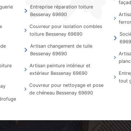
faça
guerie
Entreprise réparation toiture
Bessenay 69690
Artis
ferro
ux
Couvreur pour isolation combles
toiture Bessenay 69690
Soci
696
 de
Artisan changement de tuile
Bessenay 69690
Artis
planc
oiture
Artisan peinture intérieur et
extérieur Bessenay 69690
Entre
tout 
Couvreur pour nettoyage et pose
nay
de chéneau Bessenay 69690
ydrofuge