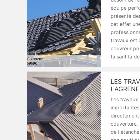
équipe perfo
présente des
cet effet un
professionne
travaux est 
couvreur pou
faisant la d
LES TRAV
LAGRENE
Les travaux 
importantes 
directement
couverture. 
de l'étanché