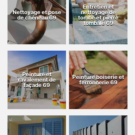
Entretien et
Nettoyage et pose
nettoyage de
de chéneau 69
tombe et pierre
tombale 69
Peinture et
Peinture boiserie et
ravalement de
ferronnerie 69
façade 69