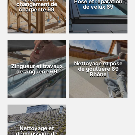
Pose et réparation
changement de
de velux 69
charpente 69
Nettoyage et pose
Zingueur et travaux
de gouttière 69
de zinguerie 69
Rhône
Nettoyage et
démoussage de