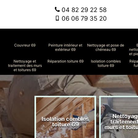
04 82 29 22 58
06 06 79 35 20
Couvreur 69
Peinture intérieur et
Nettoyage et pose de
extérieur 69
chéneau 69
nett
et pi
Nettoyage et
Réparation toiture 69
Isolation combles
Répa
traitement des murs
toiture 69
fu
et toitures 69
Nettoyag
ment de
Isolation combles
traitemen
le 69
toiture 69
murs et toit