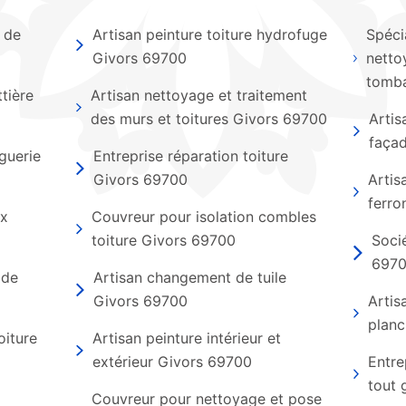
 de
Artisan peinture toiture hydrofuge
Spéci
Givors 69700
netto
tomba
tière
Artisan nettoyage et traitement
des murs et toitures Givors 69700
Artis
faça
guerie
Entreprise réparation toiture
Givors 69700
Artis
ferro
ux
Couvreur pour isolation combles
toiture Givors 69700
Soci
697
 de
Artisan changement de tuile
Givors 69700
Artis
planc
oiture
Artisan peinture intérieur et
extérieur Givors 69700
Entre
tout 
Couvreur pour nettoyage et pose