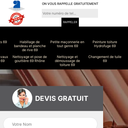
ON VOUS RAPPELLE GRATUITEMENT
ts 69
Habillage de
Petite maçonnerie en
Peinture toiture
bandeau et planche
tout genre 69
Hydrofuge 69
de rive 69
avaux
Nettoyage et pose de
Nettoyage et
Changement de tuile
 69
gouttière 69 Rhône
démoussage de
69
toiture 69
DEVIS GRATUIT
ure
Peinture intérieur
Couvreur 69
et extérieur 69