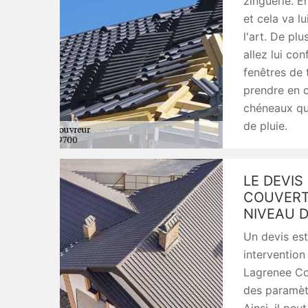
zinguerie. E
et cela va l
l'art. De plu
allez lui con
fenêtres de t
prendre en c
chéneaux qui
de pluie.
LE DEVI
COUVERT
NIVEAU D
Un devis es
intervention
Lagrenee Co
des paramètr