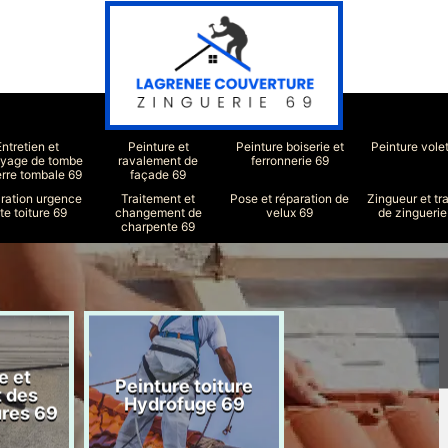
Entretien et
Peinture et
Peinture boiserie et
Peinture vole
oyage de tombe
ravalement de
ferronnerie 69
erre tombale 69
façade 69
ration urgence
Traitement et
Pose et réparation de
Zingueur et tr
ite toiture 69
changement de
velux 69
de zinguerie
charpente 69
e et
Peinture toiture
Réparation toit
t des
Hydrofuge 69
69
ures 69