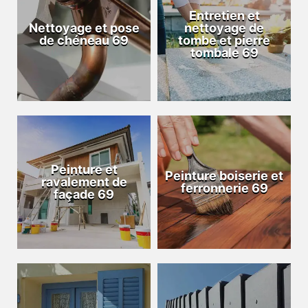
Entretien et
Nettoyage et pose
nettoyage de
de chéneau 69
tombe et pierre
tombale 69
Peinture et
Peinture boiserie et
ravalement de
ferronnerie 69
façade 69