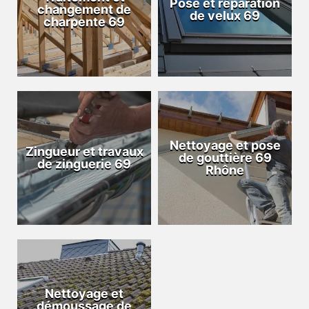
Pose et réparation
changement de
de velux 69
charpente 69
Nettoyage et pose
Zingueur et travaux
de gouttière 69
de zinguerie 69
Rhône
Nettoyage et
démoussage de