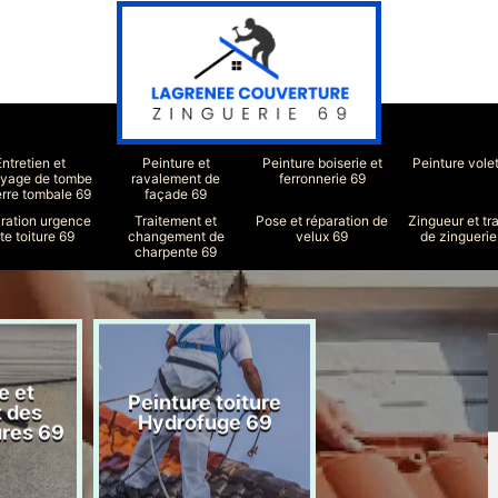
Entretien et
Peinture et
Peinture boiserie et
Peinture vole
oyage de tombe
ravalement de
ferronnerie 69
erre tombale 69
façade 69
ration urgence
Traitement et
Pose et réparation de
Zingueur et tr
ite toiture 69
changement de
velux 69
de zinguerie
charpente 69
e et
Peinture toiture
Réparation toit
t des
Hydrofuge 69
69
ures 69