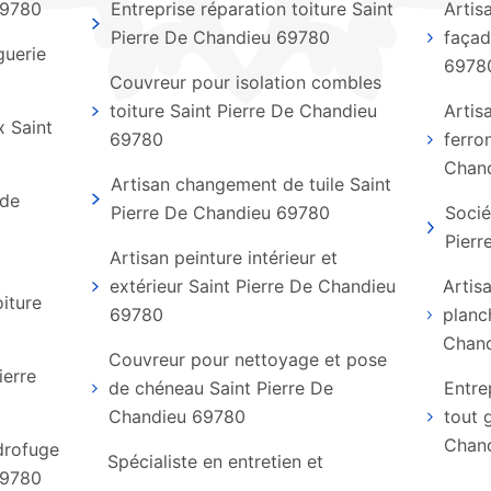
69780
Entreprise réparation toiture Saint
Artis
Pierre De Chandieu 69780
façad
guerie
6978
Couvreur pour isolation combles
toiture Saint Pierre De Chandieu
Artis
x Saint
69780
ferro
Chan
Artisan changement de tuile Saint
 de
Pierre De Chandieu 69780
Socié
Pier
Artisan peinture intérieur et
extérieur Saint Pierre De Chandieu
Artis
iture
69780
planc
Chan
Couvreur pour nettoyage et pose
ierre
de chéneau Saint Pierre De
Entre
Chandieu 69780
tout 
Chan
ydrofuge
Spécialiste en entretien et
69780