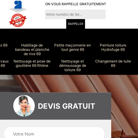
ON VOUS RAPPELLE GRATUITEMENT
ts 69
Habillage de
Petite maçonnerie en
Peinture toiture
bandeau et planche
tout genre 69
Hydrofuge 69
de rive 69
avaux
Nettoyage et pose de
Nettoyage et
Changement de tuile
 69
gouttière 69 Rhône
démoussage de
69
toiture 69
DEVIS GRATUIT
ure
Peinture intérieur
Couvreur 69
et extérieur 69