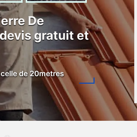
ierre De
evis gratuit et
celle de 20metres