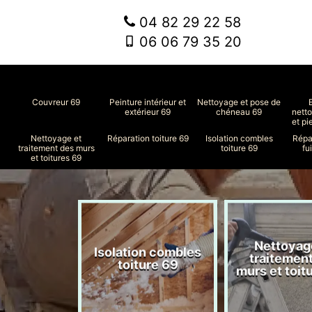
04 82 29 22 58
06 06 79 35 20
Couvreur 69
Peinture intérieur et
Nettoyage et pose de
extérieur 69
chéneau 69
nett
et pi
Nettoyage et
Réparation toiture 69
Isolation combles
Répa
traitement des murs
toiture 69
fu
et toitures 69
Nettoyag
ment de
Isolation combles
traitemen
le 69
toiture 69
murs et toit