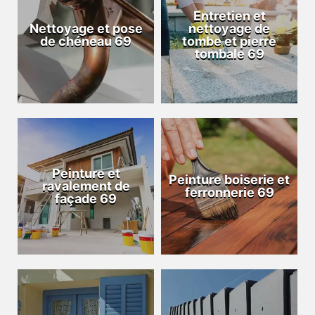
Entretien et
Nettoyage et pose
nettoyage de
de chéneau 69
tombe et pierre
tombale 69
Peinture et
Peinture boiserie et
ravalement de
ferronnerie 69
façade 69