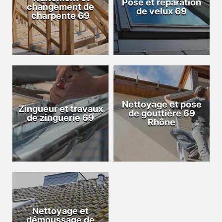
Pose et réparation
changement de
de velux 69
charpente 69
Nettoyage et pose
Zingueur et travaux
de gouttière 69
de zinguerie 69
Rhône
Nettoyage et
démoussage de