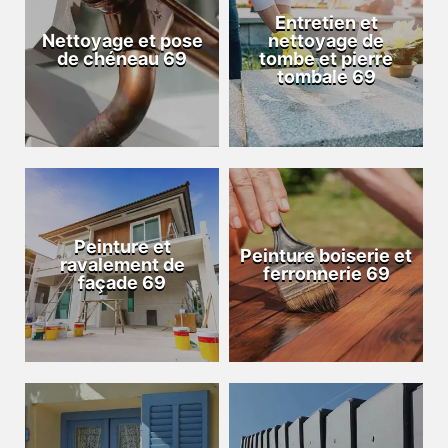
Entretien et
Nettoyage et pose
nettoyage de
de chéneau 69
tombe et pierre
tombale 69
Peinture et
Peinture boiserie et
ravalement de
ferronnerie 69
façade 69