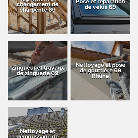
Pose et réparation
changement de
de velux 69
charpente 69
Nettoyage et pose
Zingueur et travaux
de gouttière 69
de zinguerie 69
Rhône
Nettoyage et
démoussage de