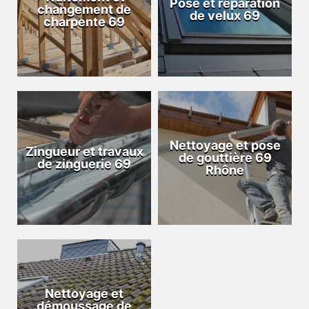
Pose et réparation
changement de
de velux 69
charpente 69
Nettoyage et pose
Zingueur et travaux
de gouttière 69
de zinguerie 69
Rhône
Nettoyage et
démoussage de