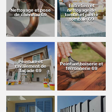
Entretien et
Nettoyage et pose
nettoyage de
de chéneau 69
tombe et pierre
tombale 69
Peinture et
Peinture boiserie et
ravalement de
ferronnerie 69
façade 69