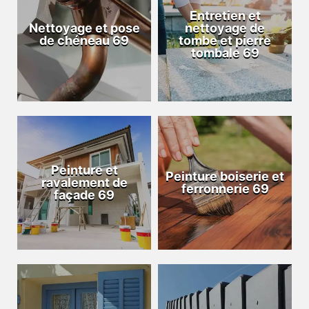
Entretien et
Nettoyage et pose
nettoyage de
de chéneau 69
tombe et pierre
tombale 69
Peinture et
Peinture boiserie et
ravalement de
ferronnerie 69
façade 69