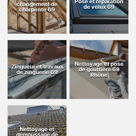
Pose et réparation
changement de
de velux 69
charpente 69
Nettoyage et pose
Zingueur et travaux
de gouttière 69
de zinguerie 69
Rhône
Nettoyage et
démoussage de