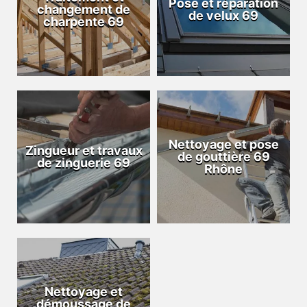
Pose et réparation
changement de
de velux 69
charpente 69
Nettoyage et pose
Zingueur et travaux
de gouttière 69
de zinguerie 69
Rhône
Nettoyage et
démoussage de