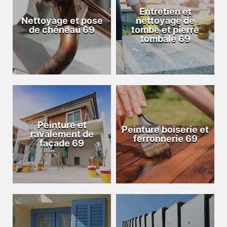
Entretien et
Nettoyage et pose
nettoyage de
de chéneau 69
tombe et pierre
tombale 69
Peinture et
Peinture boiserie et
ravalement de
ferronnerie 69
façade 69