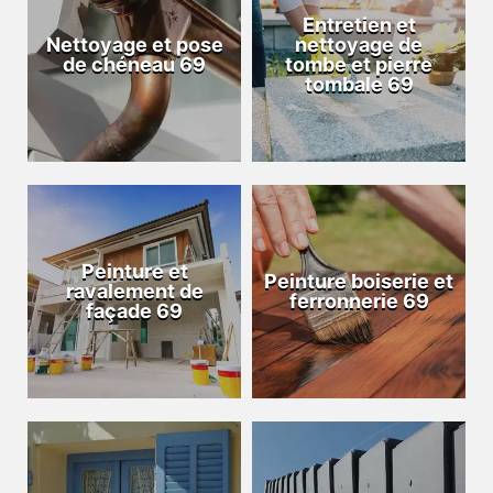
Entretien et
Nettoyage et pose
nettoyage de
de chéneau 69
tombe et pierre
tombale 69
Peinture et
Peinture boiserie et
ravalement de
ferronnerie 69
façade 69