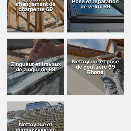
Pose et réparation
changement de
de velux 69
charpente 69
Nettoyage et pose
Zingueur et travaux
de gouttière 69
de zinguerie 69
Rhône
Nettoyage et
démoussage de