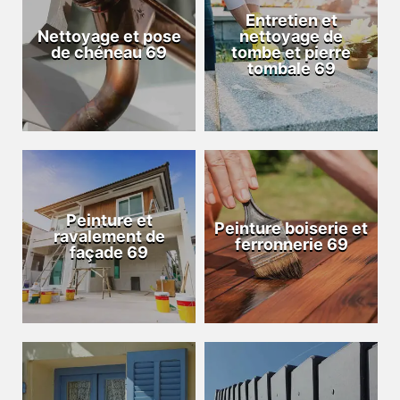
Entretien et
Nettoyage et pose
nettoyage de
de chéneau 69
tombe et pierre
tombale 69
Peinture et
Peinture boiserie et
ravalement de
ferronnerie 69
façade 69