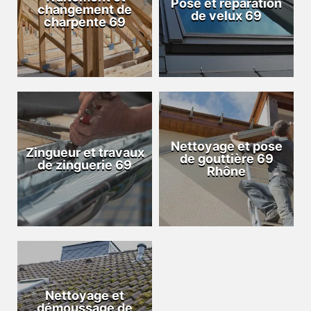
Pose et réparation
changement de
de velux 69
charpente 69
Nettoyage et pose
Zingueur et travaux
de gouttière 69
de zinguerie 69
Rhône
Nettoyage et
démoussage de