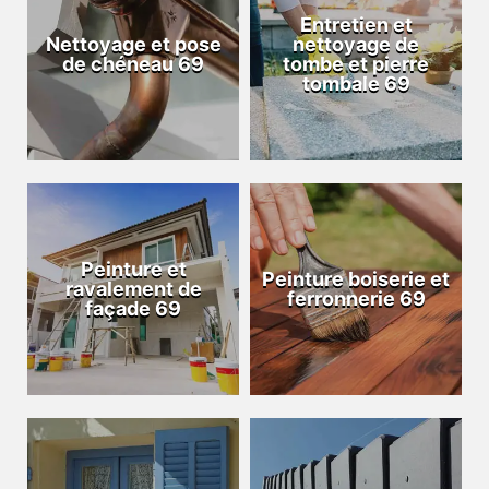
Entretien et
Nettoyage et pose
nettoyage de
de chéneau 69
tombe et pierre
tombale 69
Peinture et
Peinture boiserie et
ravalement de
ferronnerie 69
façade 69