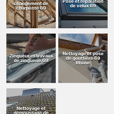
Pose et réparation
changement de
de velux 69
charpente 69
Nettoyage et pose
Zingueur et travaux
de gouttière 69
de zinguerie 69
Rhône
Nettoyage et
démoussage de