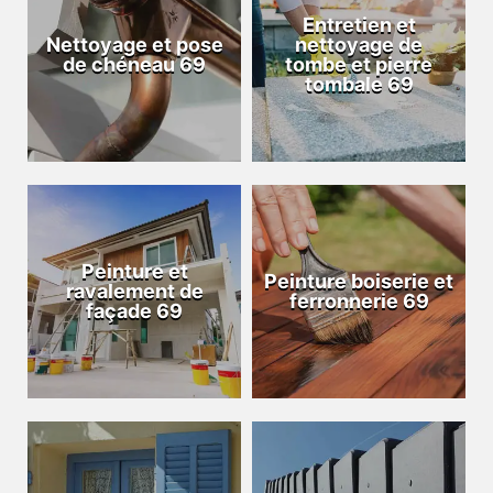
Entretien et
Nettoyage et pose
nettoyage de
de chéneau 69
tombe et pierre
tombale 69
Peinture et
Peinture boiserie et
ravalement de
ferronnerie 69
façade 69