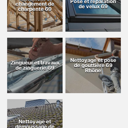
Pose et réparation
changement de
de velux 69
charpente 69
Nettoyage et pose
Zingueur et travaux
de gouttière 69
de zinguerie 69
Rhône
Nettoyage et
démoussage de