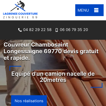
MENU
04 82 29 22 58
06 06 79 35 20
Couvreur Chambosaint
Longessaigne 69770 devis gratuit
et rapide.
Equipé d'un camion nacelle de
20metres
Nos réalisations