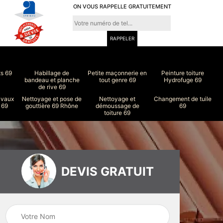
ON VOUS RAPPELLE GRATUITEMENT
ts 69
Habillage de
Petite maçonnerie en
Peinture toiture
bandeau et planche
tout genre 69
Hydrofuge 69
de rive 69
avaux
Nettoyage et pose de
Nettoyage et
Changement de tuile
 69
gouttière 69 Rhône
démoussage de
69
toiture 69
DEVIS GRATUIT
ure
Peinture intérieur
Couvreur 69
et extérieur 69