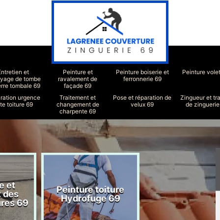
Entretien et
Peinture et
Peinture boiserie et
Peinture vole
oyage de tombe
ravalement de
ferronnerie 69
erre tombale 69
façade 69
ration urgence
Traitement et
Pose et réparation de
Zingueur et tr
ite toiture 69
changement de
velux 69
de zinguerie
charpente 69
e et
Peinture toiture
Réparation toit
t des
Hydrofuge 69
69
ures 69