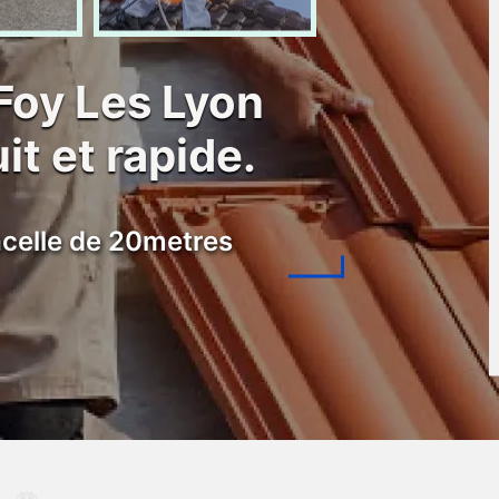
Foy Les Lyon
it et rapide.
celle de 20metres