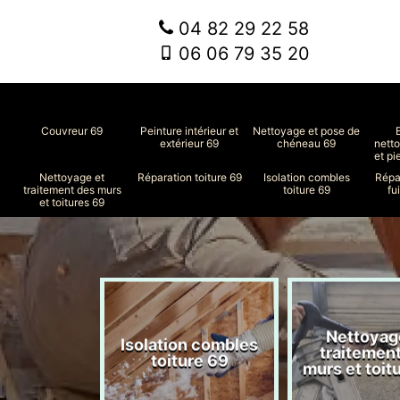
04 82 29 22 58
06 06 79 35 20
Couvreur 69
Peinture intérieur et
Nettoyage et pose de
extérieur 69
chéneau 69
nett
et pi
Nettoyage et
Réparation toiture 69
Isolation combles
Répa
traitement des murs
toiture 69
fu
et toitures 69
Nettoyag
ment de
Isolation combles
traitemen
le 69
toiture 69
murs et toit