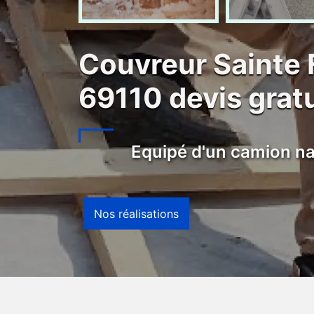
Couvreur Sainte 
69110 devis gratu
Equipé d'un camion na
Nos réalisations