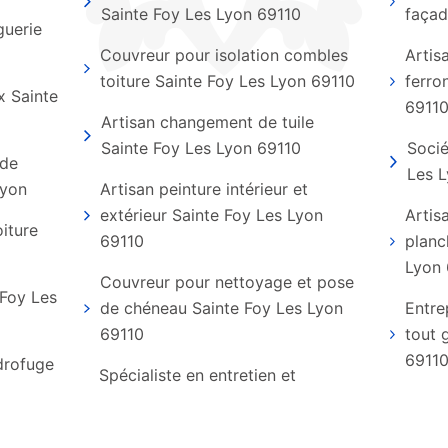
Sainte Foy Les Lyon 69110
façad
guerie
Couvreur pour isolation combles
Artis
toiture Sainte Foy Les Lyon 69110
ferro
x Sainte
6911
Artisan changement de tuile
Sainte Foy Les Lyon 69110
Socié
 de
Les 
Lyon
Artisan peinture intérieur et
extérieur Sainte Foy Les Lyon
Artis
oiture
69110
planc
Lyon 
Couvreur pour nettoyage et pose
 Foy Les
de chéneau Sainte Foy Les Lyon
Entre
69110
tout 
6911
ydrofuge
Spécialiste en entretien et