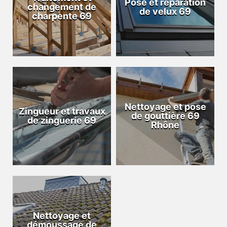
Pose et réparation
changement de
de velux 69
charpente 69
Nettoyage et pose
Zingueur et travaux
de gouttière 69
de zinguerie 69
Rhône
Nettoyage et
démoussage de