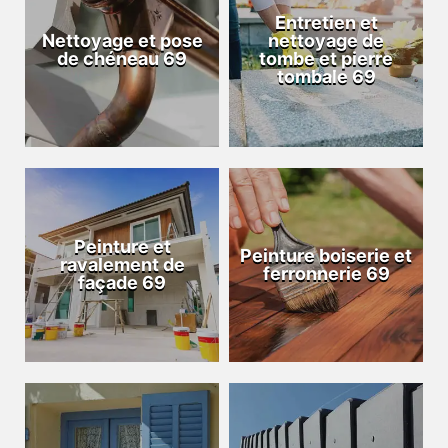
Entretien et
Nettoyage et pose
nettoyage de
de chéneau 69
tombe et pierre
tombale 69
Peinture et
Peinture boiserie et
ravalement de
ferronnerie 69
façade 69