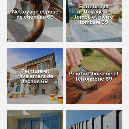
Entretien et
Nettoyage et pose
nettoyage de
de chéneau 69
tombe et pierre
tombale 69
Peinture et
Peinture boiserie et
ravalement de
ferronnerie 69
façade 69