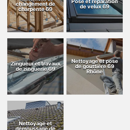
Pose et réparation
changement de
de velux 69
charpente 69
Nettoyage et pose
Zingueur et travaux
de gouttière 69
de zinguerie 69
Rhône
Nettoyage et
démoussage de