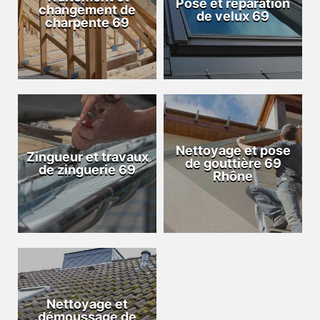
Pose et réparation
changement de
de velux 69
charpente 69
Nettoyage et pose
Zingueur et travaux
de gouttière 69
de zinguerie 69
Rhône
Nettoyage et
démoussage de