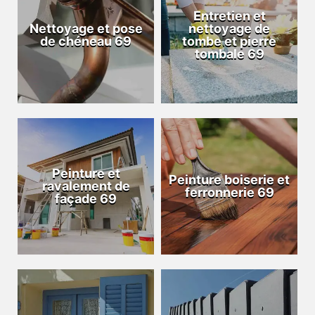
Entretien et
Nettoyage et pose
nettoyage de
de chéneau 69
tombe et pierre
tombale 69
Peinture et
Peinture boiserie et
ravalement de
ferronnerie 69
façade 69