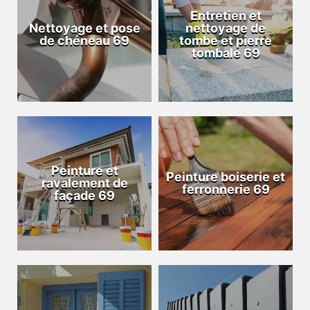
Entretien et
Nettoyage et pose
nettoyage de
de chéneau 69
tombe et pierre
tombale 69
Peinture et
Peinture boiserie et
ravalement de
ferronnerie 69
façade 69