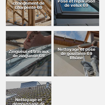
Pose et réparation
changement de
de velux 69
charpente 69
Nettoyage et pose
Zingueur et travaux
de gouttière 69
de zinguerie 69
Rhône
Nettoyage et
démoussage de