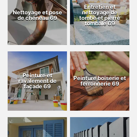
Entretien et
Nettoyage et pose
nettoyage de
de chéneau 69
tombe et pierre
tombale 69
Peinture et
Peinture boiserie et
ravalement de
ferronnerie 69
façade 69