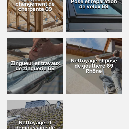
Pose et réparation
changement de
de velux 69
charpente 69
Nettoyage et pose
Zingueur et travaux
de gouttière 69
de zinguerie 69
Rhône
Nettoyage et
démoussage de