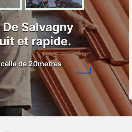
 De Salvagny
it et rapide.
celle de 20metres