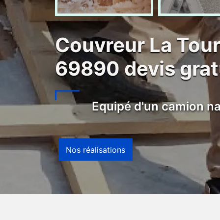
Couvreur La Tour
69890 devis gratu
Equipé d'un camion na
Nos réalisations