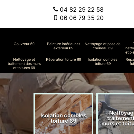
04 82 29 22 58
06 06 79 35 20
Couvreur 69
Peinture intérieur et
Nettoyage et pose de
extérieur 69
chéneau 69
nett
et pi
Nettoyage et
Réparation toiture 69
Isolation combles
Répa
traitement des murs
toiture 69
fu
et toitures 69
Nettoyag
ment de
Isolation combles
traitemen
le 69
toiture 69
murs et toit