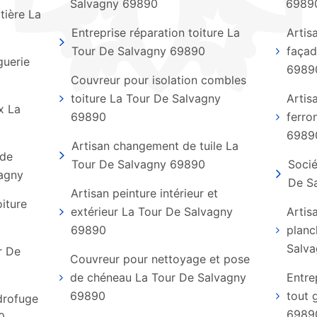
Salvagny 69890
6989
tière La
Entreprise réparation toiture La
Artis
Tour De Salvagny 69890
façad
guerie
6989
Couvreur pour isolation combles
toiture La Tour De Salvagny
Artis
x La
69890
ferro
6989
Artisan changement de tuile La
 de
Tour De Salvagny 69890
Socié
vagny
De S
Artisan peinture intérieur et
oiture
extérieur La Tour De Salvagny
Artis
69890
planc
Salv
r De
Couvreur pour nettoyage et pose
de chéneau La Tour De Salvagny
Entre
69890
tout 
ydrofuge
6989