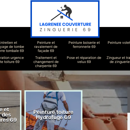
Entretien et
Peinture et
Peinture boiserie et
Peinture vole
oyage de tombe
ravalement de
ferronnerie 69
erre tombale 69
façade 69
ration urgence
Traitement et
Pose et réparation de
Zingueur et tr
ite toiture 69
changement de
velux 69
de zinguerie
charpente 69
e et
Peinture toiture
Réparation toit
t des
Hydrofuge 69
69
ures 69