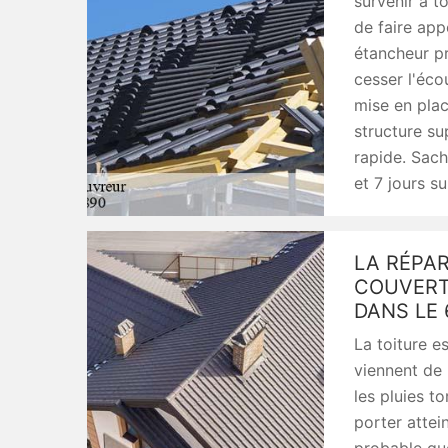
survenir à t
de faire app
étancheur pr
cesser l'écou
mise en plac
structure sup
rapide. Sach
et 7 jours su
LA RÉPAR
COUVERT
DANS LE 
La toiture 
viennent de 
les pluies t
porter attein