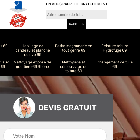
ON VOUS RAPPELLE GRATUITEMENT
ts 69
Habillage de
Petite maçonnerie en
Peinture toiture
bandeau et planche
tout genre 69
Hydrofuge 69
de rive 69
avaux
Nettoyage et pose de
Nettoyage et
Changement de tuile
 69
gouttière 69 Rhône
démoussage de
69
toiture 69
DEVIS GRATUIT
ure
Peinture intérieur
Couvreur 69
et extérieur 69