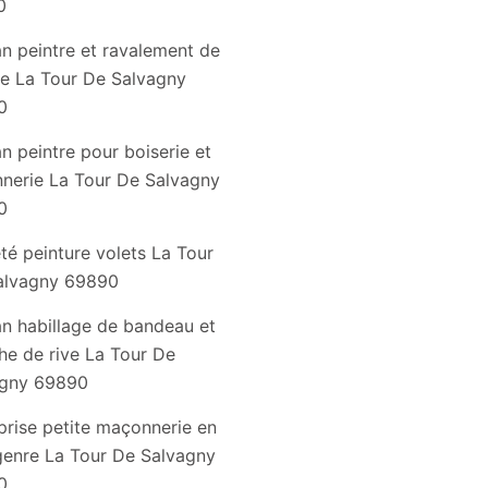
0
an peintre et ravalement de
e La Tour De Salvagny
0
an peintre pour boiserie et
nnerie La Tour De Salvagny
0
té peinture volets La Tour
alvagny 69890
an habillage de bandeau et
he de rive La Tour De
agny 69890
prise petite maçonnerie en
genre La Tour De Salvagny
0